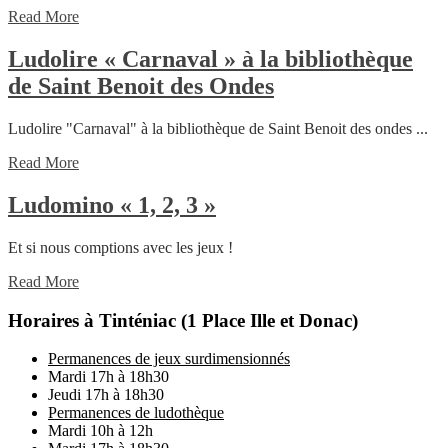
/
Read
Read More
Espace
More
culturel
Ludolire « Carnaval » à la bibliothèque
de
Ludolire
de Saint Benoit des Ondes
Saint
« Carnaval »
Ludolire "Carnaval" à la bibliothèque de Saint Benoit des ondes ...
Domineuc
à
Read
la
Read More
More
bibliothèque
Ludomino
Ludomino « 1, 2, 3 »
de
« 1,
Saint
Et si nous comptions avec les jeux !
2,
Benoit
Read
3 »
Read More
des
More
Horaires à Tinténiac (1 Place Ille et Donac)
Ondes
Permanences de jeux surdimensionnés
Mardi 17h à 18h30
Jeudi 17h à 18h30
Permanences de ludothèque
Mardi 10h à 12h