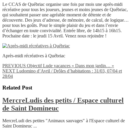
Le CCAS de Québriac organise une fois par mois une après-midi
récréative pour tous les joueurs, jeunes et moins jeunes de Québriac,
qui souhaitent passer une agréable moment de détente et de
découverte. Des jeux d’adresse, de mémoire, de calcul, de logique…
pour tous les goûts. Pour le simple plaisir du jeu et dans l’envie
d’échanger en toute convivialité. Entrée libre, de 14h15 à 16h15.
Prochaine date : le jeudi 15 Avril. Venez nous rejoindre !
Après-midi récréatives à Québriac
Navigation
Previous
PREVIOUS
Objectif Lude vacances « Dans mon jardin… »
Next
post:
NEXT
Ludomino d’Avril / Drôles d’habitations : 31/03, 07/04 et
de
post:
28/04
l’article
Related Post
MercreLudis des petits / Espace culturel
MercreLudis
de Saint Domineuc
des
MercreLudi des petites "Animaux sauvages" à l'Espace culturel de
petits
Saint Domineuc ...