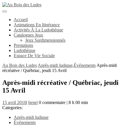
Skip
to
Open
content
Button
Accueil
Animations En Itinérance
Activités À La Ludothèque
Catalogues Jeux
Jeux Surdimensionnés
Prestations
Ludothèque
Espace De Vie Sociale
Close
Au Bois des Ludes
Après-midi ludique
,
Événements
Après-midi
Button
récréative / Québriac, jeudi 15 Avril
Après-midi récréative / Québriac, jeudi
15 Avril
15
bene
15 avril 2010
|
bene
|
0 commentaire
|
8 h 00 min
avril
Categories:
2010
Après-midi ludique
Événements