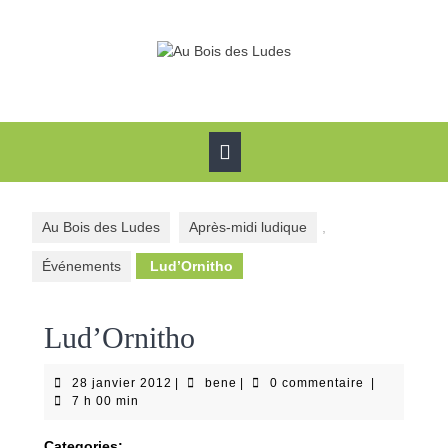
Skip
to
content
Open
Button
Au Bois des Ludes
Après-midi ludique
,
Événements
Lud’Ornitho
Lud’Ornitho
28
bene
28 janvier 2012
|
bene
|
0 commentaire
|
janvier
7 h 00 min
2012
Categories: