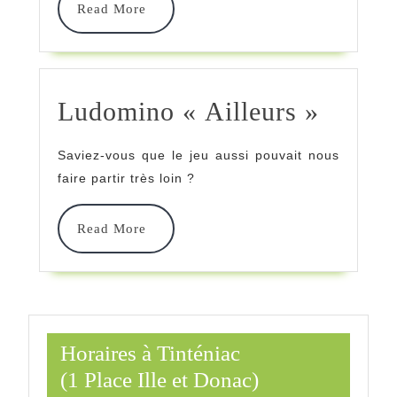
Read
Read More
Crustacés »
More
À
La
Ludom
Ludomino « Ailleurs »
Bibliothèque
« Aill
De
Saviez-vous que le jeu aussi pouvait nous
La
faire partir très loin ?
Chapelle
Read
Read More
Aux
More
Filtzméens
Horaires à Tinténiac
(1 Place Ille et Donac)