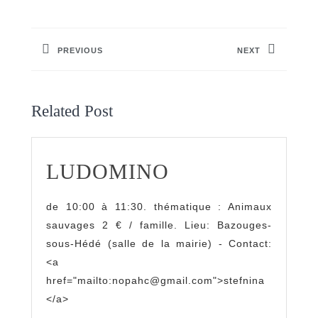
Navigation
de
PREVIOUS
NEXT
l’article
Previous
Next
post:
post:
Related Post
LUDOMINO
LUDOMINO
de 10:00 à 11:30. thématique : Animaux
sauvages 2 € / famille. Lieu: Bazouges-
sous-Hédé (salle de la mairie) - Contact:
<a
href="mailto:nopahc@gmail.com">stefnina
</a>