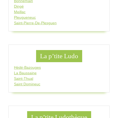
Bonnemain
Dingé
Meillac
Pleugueneuc
Saint-Pierre-De-Plesguen
La p’tite Ludo
Hédé-Bazouges
La Baussaine
Saint-Thual
Saint Domineuc
La p’tite Ludothèque