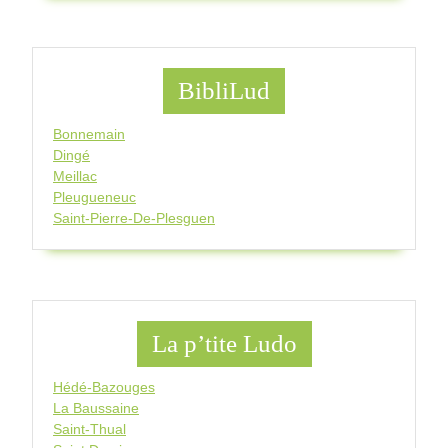
BibliLud
Bonnemain
Dingé
Meillac
Pleugueneuc
Saint-Pierre-De-Plesguen
La p’tite Ludo
Hédé-Bazouges
La Baussaine
Saint-Thual