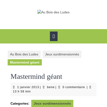
Skip
to
content
Open
Button
Au Bois des Ludes
Jeux surdimensionnés
Mastermind géant
Mastermind géant
1
bene
1 janvier 2013
|
bene
|
0 commentaire
|
janvier
13 h 58 min
2013
Categories:
Jeux surdimensionnés