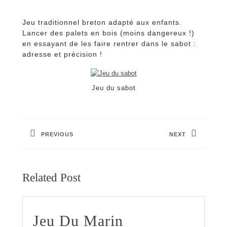
Jeu traditionnel breton adapté aux enfants.
Lancer des palets en bois (moins dangereux !)
en essayant de les faire rentrer dans le sabot :
adresse et précision !
Jeu du sabot
Navigation
de
PREVIOUS
NEXT
l’article
Previous
Next
post:
post:
Related Post
Jeu
Jeu Du Marin