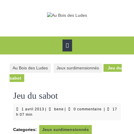
Skip
to
content
Open
Button
Au Bois des Ludes
Jeux surdimensionnés
Jeu du
sabot
Jeu du sabot
1
bene
1 avril 2013
|
bene
|
0 commentaire
|
17
avril
h 07 min
2013
Categories:
Jeux surdimensionnés