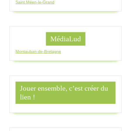
Saint Méen-le-Grand
MédiaLud
Montauban-de-Bretagne
Jouer ensemble, c’est créer du
lien !