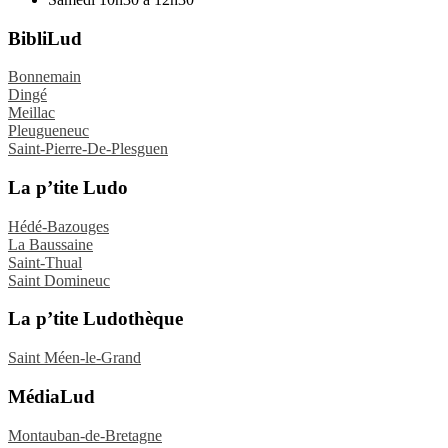
BibliLud
Bonnemain
Dingé
Meillac
Pleugueneuc
Saint-Pierre-De-Plesguen
La p’tite Ludo
Hédé-Bazouges
La Baussaine
Saint-Thual
Saint Domineuc
La p’tite Ludothèque
Saint Méen-le-Grand
MédiaLud
Montauban-de-Bretagne