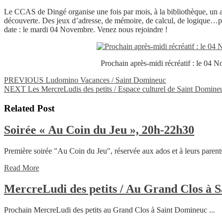
Le CCAS de Dingé organise une fois par mois, à la bibliothèque, un ap
découverte. Des jeux d’adresse, de mémoire, de calcul, de logique…pour
date : le mardi 04 Novembre. Venez nous rejoindre !
Prochain après-midi récréatif : le 04 
Navigation
Previous
PREVIOUS
Ludomino Vacances / Saint Domineuc
Next
post:
NEXT
Les MercreLudis des petits / Espace culturel de Saint Domine
de
post:
l’article
Related Post
Soiré
Soirée « Au Coin du Jeu », 20h-22h30
« Au
Première soirée "Au Coin du Jeu", réservée aux ados et à leurs paren
Coin
Read
du
Read More
More
Jeu »
MercreLudi des petits / Au Grand Clos à 
20h-
22h3
Prochain MercreLudi des petits au Grand Clos à Saint Domineuc ...