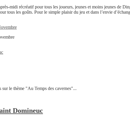
rès-midi récréatif pour tous les joueurs, jeunes et moins jeunes de Din
 tous les goûts. Pour le simple plaisir du jeu et dans l’envie d’échang
Novembre
uc
e
ts sur le thème "Au Temps des cavernes"...
,
MercreLudi
Saint Domineuc
des
0
petits