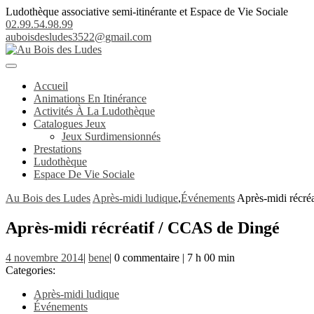
Skip
Ludothèque associative semi-itinérante et Espace de Vie Sociale
to
02.99.54.98.99
content
auboisdesludes3522@gmail.com
Open
Button
Accueil
Animations En Itinérance
Activités À La Ludothèque
Catalogues Jeux
Jeux Surdimensionnés
Prestations
Ludothèque
Espace De Vie Sociale
Close
Au Bois des Ludes
Après-midi ludique
,
Événements
Après-midi récré
Button
Après-midi récréatif / CCAS de Dingé
4
bene
4 novembre 2014
|
bene
|
0 commentaire
|
7 h 00 min
novembre
Categories:
2014
Après-midi ludique
Événements