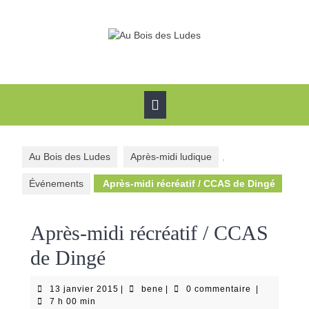
Skip
to
content
Open
Button
Au Bois des Ludes
Après-midi ludique
,
Événements
Après-midi récréatif / CCAS de Dingé
Après-midi récréatif / CCAS
de Dingé
13
bene
13 janvier 2015
|
bene
|
0 commentaire
|
janvier
7 h 00 min