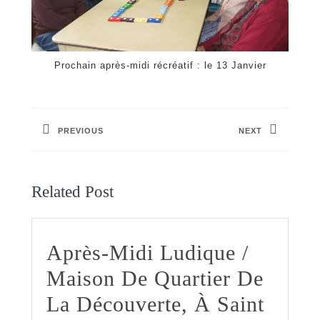
Prochain après-midi récréatif : le 13 Janvier
Navigation
de
PREVIOUS
NEXT
l’article
Previous
Next
post:
post:
Related Post
Après-Midi Ludique /
Maison De Quartier De
La Découverte, À Saint