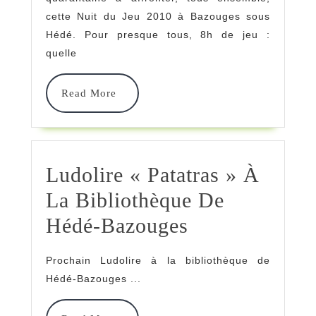
Près
cette Nuit du Jeu 2010 à Bazouges sous
Hédé. Pour presque tous, 8h de jeu :
De
quelle
8h
De
Read
Read More
More
Jeu
Pour
Une
Ludolire « Patatras » À
Quarantaine
La Bibliothèque De
De
Ludolire
Hédé-Bazouges
Joueurs!
« Patatras »
Prochain Ludolire à la bibliothèque de
À
Hédé-Bazouges ...
La