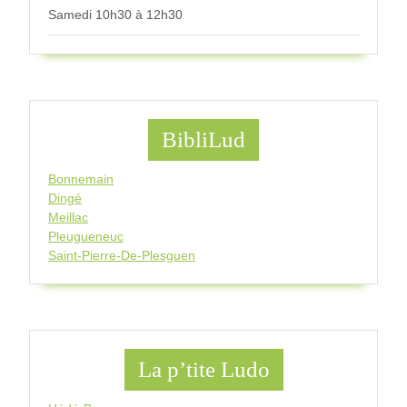
Samedi 10h30 à 12h30
BibliLud
Bonnemain
Dingé
Meillac
Pleugueneuc
Saint-Pierre-De-Plesguen
La p’tite Ludo