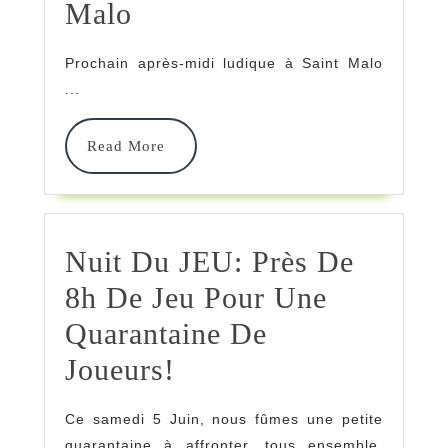
Après-
Malo
Midi
Prochain après-midi ludique à Saint Malo
Ludique
...
/
Read
Read More
Maison
More
De
Quartier
Nuit Du JEU: Près De
De
8h De Jeu Pour Une
La
Quarantaine De
Découverte,
Nuit
Joueurs!
À
Du
Saint
Ce samedi 5 Juin, nous fûmes une petite
JEU:
Malo
quarantaine à affronter, tous ensemble,