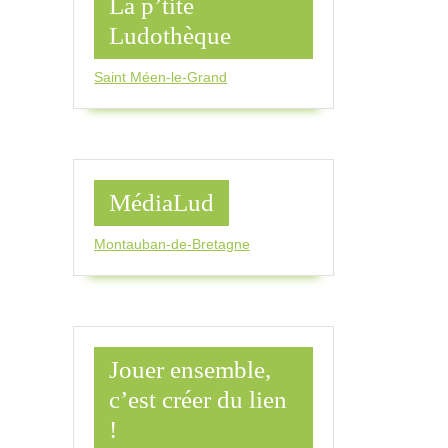
La p’tite
Ludothèque
Saint Méen-le-Grand
MédiaLud
Montauban-de-Bretagne
Jouer ensemble,
c’est créer du lien
!