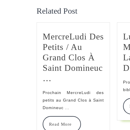
Related Post
MercreLudi Des
L
Petits / Au
M
Grand Clos À
L
Saint Domineuc
D
MercreLudi
…
Pr
Des
bib
Prochain MercreLudi des
Petits
petits au Grand Clos à Saint
/
Domineuc ...
Au
Read
Read More