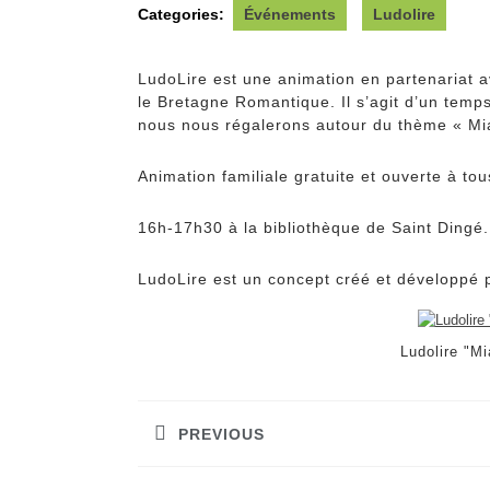
Categories:
Événements
Ludolire
LudoLire est une animation en partenariat
le Bretagne Romantique. Il s’agit d’un temp
nous nous régalerons autour du thème « M
Animation familiale gratuite et ouverte à tou
16h-17h30 à la bibliothèque de Saint Dingé.
LudoLire est un concept créé et développé 
Ludolire "M
Navigation
de
PREVIOUS
l’article
Previous
post: