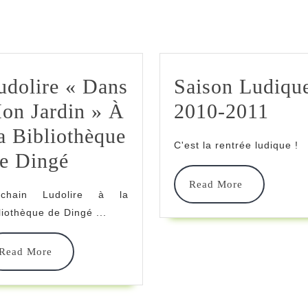
udolire « Dans
Saison Ludiqu
Sais
on Jardin » À
2010-2011
Lud
a Bibliothèque
C'est la rentrée ludique !
Ludolire
201
e Dingé
« Dans
201
Read
Read More
ochain Ludolire à la
More
Mon
liothèque de Dingé ...
Jardin »
Read
Read More
À
More
La