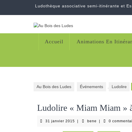
Skip
Ludothèque associative semi-itinérante et E
to
content
Accueil
Animations En Itinéra
Au Bois des Ludes
Événements
,
Ludolire
Ludolire « Miam Miam » à 
31
bene
31 janvier 2015
|
bene
|
0 commenta
janvier
2015