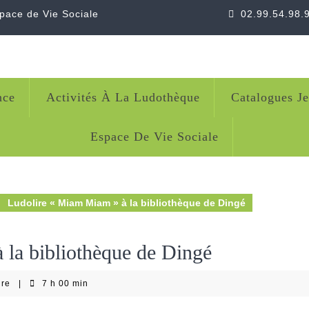
space de Vie Sociale
02.99.54.98.
nce
Activités À La Ludothèque
Catalogues J
Espace De Vie Sociale
Ludolire « Miam Miam » à la bibliothèque de Dingé
la bibliothèque de Dingé
ire
|
7 h 00 min