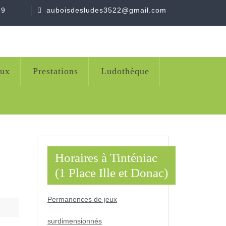
99
auboisdesludes3522@gmail.com
eux
Prestations
Ludothèque
Horaires à Tinténiac
(1 Place Ille et Donac)
Permanences de jeux
surdimensionnés