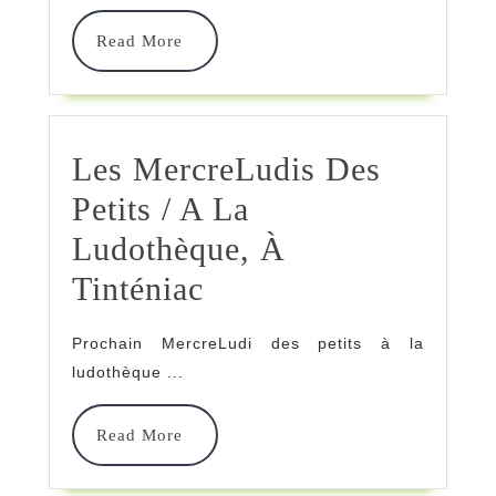
/
Read
Read More
Au
More
Grand
Clos
Les MercreLudis Des
À
Petits / A La
Saint
Ludothèque, À
Domineuc
Les
Tinténiac
MercreLudis
Prochain MercreLudi des petits à la
Des
ludothèque ...
Petits
Read
Read More
/
More
A