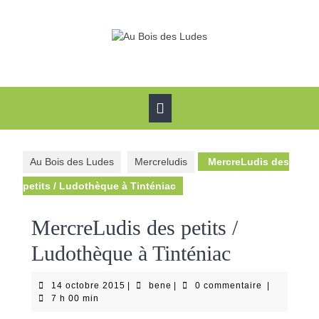
Skip
to
content
Open
Button
Au Bois des Ludes
Mercreludis
MercreLudis des
petits / Ludothèque à Tinténiac
MercreLudis des petits /
Ludothèque à Tinténiac
14
bene
14 octobre 2015
|
bene
|
0 commentaire
|
octobre
7 h 00 min
2015