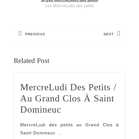
Les MercreLudis des petits
Navigation
de
PREVIOUS
NEXT
l’article
Previous
Next
post:
post:
Related Post
MercreLudi Des Petits /
Au Grand Clos À Saint
MercreLudi
Domineuc
Des
MercreLudi des petits au Grand Clos à
Petits
Saint Domineuc ...