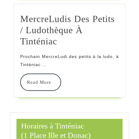
La
MercreLudis Des Petits
Ludothèque,
/ Ludothèque À
À
MercreLudis
Tinténiac
Tinténiac
Des
Prochain MercreLudi des petits à la ludo, à
Petits
Tinténiac ...
/
Read
Read More
Ludothèque
More
À
Tinténiac
Horaires à Tinténiac
(1 Place Ille et Donac)