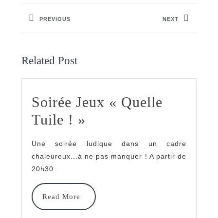
de
PREVIOUS
NEXT
l’article
Previous
Next
post:
post:
Related Post
Soirée Jeux « Quelle
Soirée
Tuile ! »
Jeux
Une soirée ludique dans un cadre
« Quelle
chaleureux...à ne pas manquer ! A partir de
Tuile
20h30.
! »
Read
Read More
More