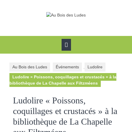
Skip
to
content
Open
Button
Au Bois des Ludes
Événements
,
Ludolire
Ludolire « Poissons, coquillages et crustacés » à la
bibliothèque de La Chapelle aux Filtzméens
Ludolire « Poissons,
coquillages et crustacés » à la
bibliothèque de La Chapelle