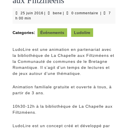
aux Filtzméens
25
bene
25 juin 2016
|
bene
|
0 commentaire
|
7
juin
h 00 min
2016
Categories:
Événements
Ludolire
LudoLire est une animation en partenariat avec
la bibliothèque de La Chapelle aux Filtzméens et
la Communauté de communes de le Bretagne
Romantique. Il s’agit d’un temps de lectures et
de jeux autour d’une thématique.
Animation familiale gratuite et ouverte à tous, à
partir de 3 ans.
10h30-12h à la bibliothèque de La Chapelle aux
Filtzméens.
LudoLire est un concept créé et développé par