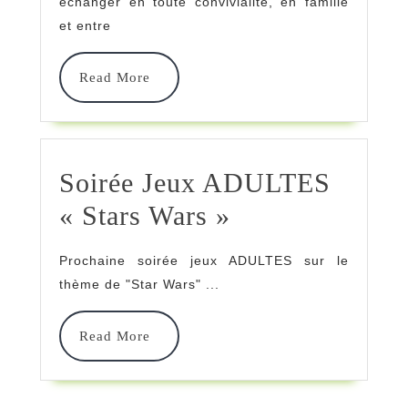
échanger en toute convivialité, en famille
Meurtres »
et entre
!!
Read
Read More
More
Soirée Jeux ADULTES
Soirée
« Stars Wars »
Jeux
Prochaine soirée jeux ADULTES sur le
ADULTES
thème de "Star Wars" ...
« Stars
Read
Read More
Wars »
More