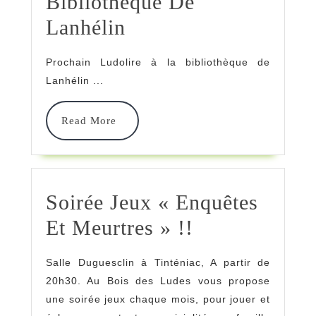
Bibliothèque De
Ludolire
Lanhélin
« Créatures
Prochain Ludolire à la bibliothèque de
Fantastiques »
Lanhélin ...
À
Read
Read More
La
More
Bibliothèque
De
Soirée Jeux « Enquêtes
Lanhélin
Soirée
Et Meurtres » !!
Jeux
Salle Duguesclin à Tinténiac, A partir de
« Enquêtes
20h30. Au Bois des Ludes vous propose
Et
une soirée jeux chaque mois, pour jouer et