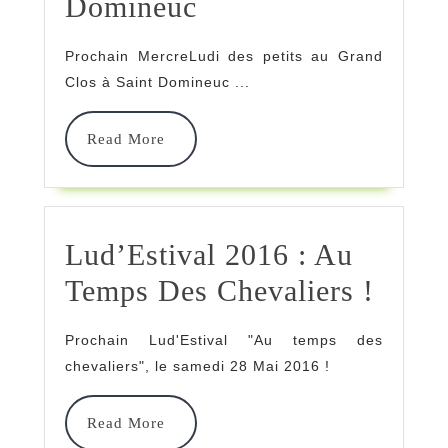
MercreLudi
Domineuc
Domineu
Des
Prochain MercreLudi des petits au Grand
Petits
Clos à Saint Domineuc ...
/
Read
Read More
Au
More
Grand
Clos
Lud’Estival 2016 : Au
À
Lud’E
Temps Des Chevaliers !
Saint
2016
Domineuc
Prochain Lud'Estival "Au temps des
:
chevaliers", le samedi 28 Mai 2016 !
Au
Read
Read More
Temp
More