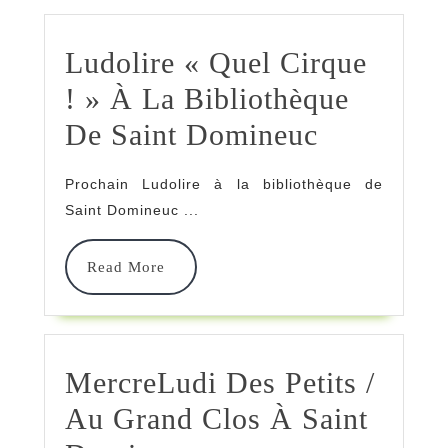
Ludolire « Quel Cirque
! » À La Bibliothèque
Ludolire
De Saint Domineuc
« Quel
Prochain Ludolire à la bibliothèque de
Cirque
Saint Domineuc ...
! »
Read
Read More
À
More
La
Bibliothè
MercreLudi Des Petits /
De
Au Grand Clos À Saint
Saint