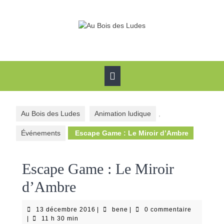
Skip
to
content
Open
Button
Au Bois des Ludes
Animation ludique
,
Événements
Escape Game : Le Miroir d’Ambre
Escape Game : Le Miroir
d’Ambre
13
bene
13 décembre 2016
|
bene
|
0 commentaire
décembre
|
11 h 30 min