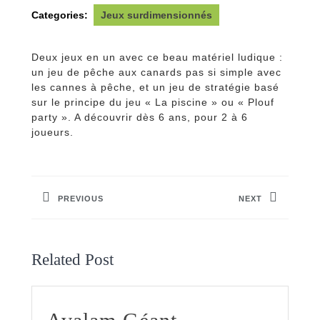
Categories:
Jeux surdimensionnés
Deux jeux en un avec ce beau matériel ludique :
un jeu de pêche aux canards pas si simple avec
les cannes à pêche, et un jeu de stratégie basé
sur le principe du jeu « La piscine » ou « Plouf
party ». A découvrir dès 6 ans, pour 2 à 6
joueurs.
Navigation
de
PREVIOUS
NEXT
l’article
Previous
Next
post:
post:
Related Post
Avalam