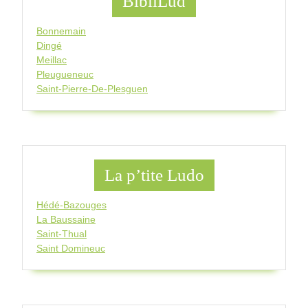
BibliLud
Bonnemain
Dingé
Meillac
Pleugueneuc
Saint-Pierre-De-Plesguen
La p’tite Ludo
Hédé-Bazouges
La Baussaine
Saint-Thual
Saint Domineuc