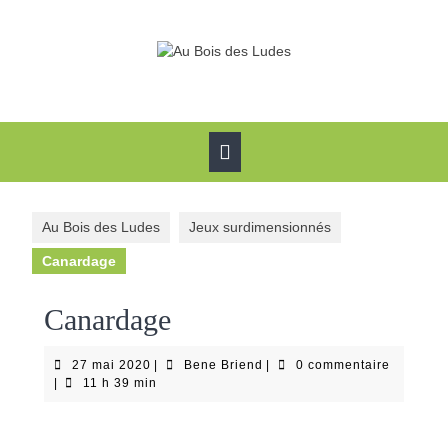
Skip
to
content
Open
Button
Au Bois des Ludes
Jeux surdimensionnés
Canardage
Canardage
27
Bene
27 mai 2020
|
Bene Briend
|
0 commentaire
mai
Briend
|
11 h 39 min
2020