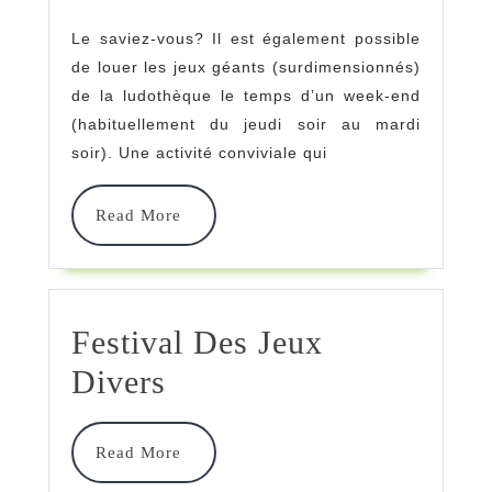
De
Le saviez-vous? Il est également possible
Jeux
de louer les jeux géants (surdimensionnés)
Surdimensio
de la ludothèque le temps d’un week-end
(habituellement du jeudi soir au mardi
soir). Une activité conviviale qui
Read
Read More
More
Festival Des Jeux
Festival
Divers
Des
Jeux
Read
Read More
More