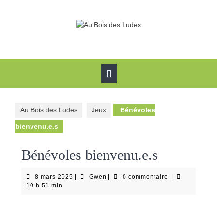
Skip
to
content
Open
Button
Au Bois des Ludes
Jeux
Bénévoles
bienvenu.e.s
Bénévoles bienvenu.e.s
8
Gwen
8 mars 2025
|
Gwen
|
0 commentaire
|
mars
10 h 51 min
2025