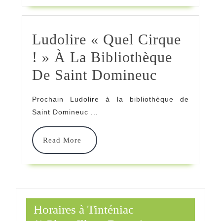
Divers
Ludolire « Quel Cirque
! » À La Bibliothèque
Ludolire
De Saint Domineuc
« Quel
Prochain Ludolire à la bibliothèque de
Cirque
Saint Domineuc ...
! »
Read
Read More
À
More
La
Bibliothè
De
Horaires à Tinténiac
Saint