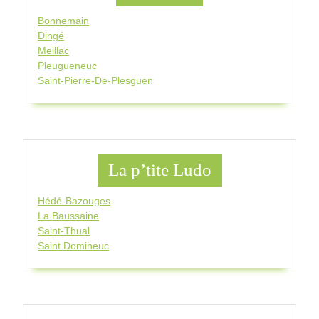
Bonnemain
Dingé
Meillac
Pleugueneuc
Saint-Pierre-De-Plesguen
La p’tite Ludo
Hédé-Bazouges
La Baussaine
Saint-Thual
Saint Domineuc