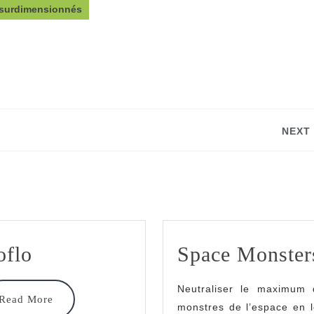
surdimensionnés
NEXT
Next
post:
Soflo
oflo
Space Monster
Neutraliser le maximum 
Read
Read More
monstres de l’espace en 