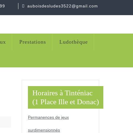
.99
auboisdesludes3522@gmail.com
eux
Prestations
Ludothèque
Horaires à Tinténiac
(1 Place Ille et Donac)
Permanences de jeux
surdimensionnés