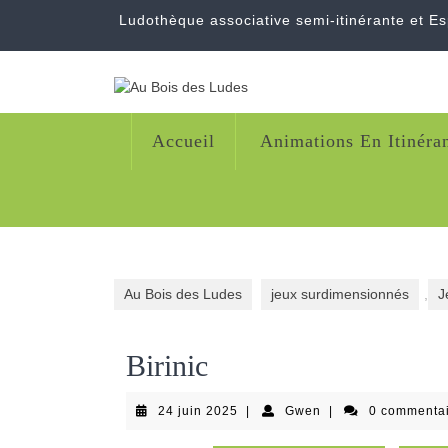
Skip
Ludothèque associative semi-itinérante et E
to
content
Accueil
Animations En Itinéra
Au Bois des Ludes
jeux surdimensionnés
,
J
Birinic
24
Gwen
24 juin 2025
|
Gwen
|
0 commenta
juin
2025