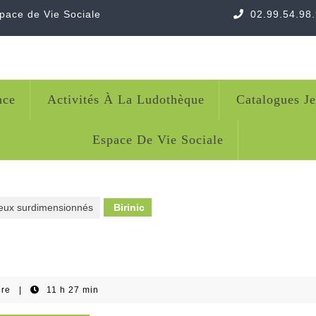
space de Vie Sociale
02.99.54.98
nce
Activités À La Ludothèque
Catalogues J
Espace De Vie Sociale
eux surdimensionnés
Birinic
ire
|
11 h 27 min