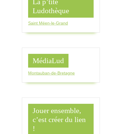
La p’tite
Ludothèque
Saint Méen-le-Grand
MédiaLud
Montauban-de-Bretagne
Jouer ensemble,
c’est créer du lien
!