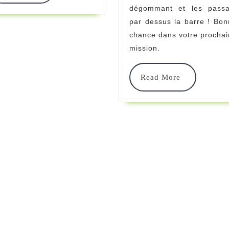
More
dégommant et les passa
par dessus la barre ! Bo
chance dans votre procha
mission.
Read
Read More
More