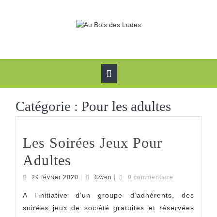
Skip
to
content
Open
Button
Catégorie :
Pour les adultes
Les Soirées Jeux Pour
Les
Adultes
Soirées
29
Gwen
29 février 2020
|
Gwen
|
0 commentaire
février
Jeux
2020
A l’initiative d’un groupe d’adhérents, des
soirées jeux de société gratuites et réservées
Pour