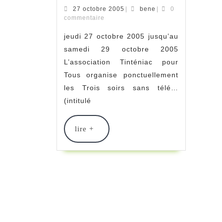
Soirs
27
bene
27 octobre 2005
|
bene
|
0
octobre
commentaire
Sans
2005
jeudi 27 octobre 2005 jusqu’au
Télé
samedi 29 octobre 2005
/
L’association Tinténiac pour
Tous organise ponctuellement
Tinténiac
les Trois soirs sans télé…
Pour
(intitulé
Tous
lire
lire +
+