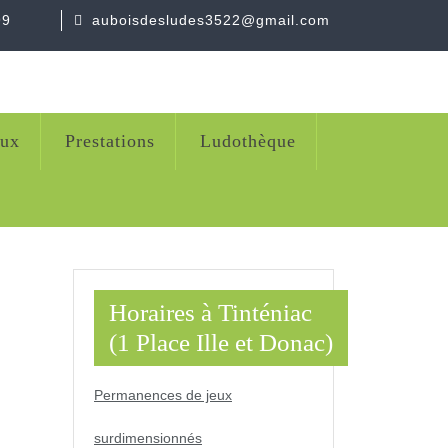
99
auboisdesludes3522@gmail.com
eux
Prestations
Ludothèque
Horaires à Tinténiac
(1 Place Ille et Donac)
Permanences de jeux
surdimensionnés