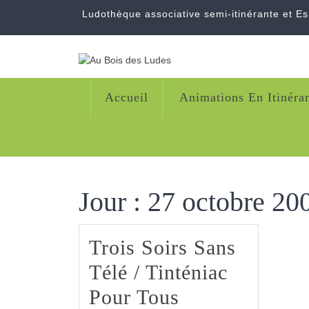
Skip
Ludothèque associative semi-itinérante et E
to
content
Accueil
Animations En Itinéra
Jour :
27 octobre 20
Trois Soirs Sans
Télé / Tinténiac
Trois
Pour Tous