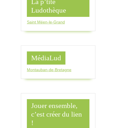
La p’tite
Ludothèque
Saint Méen-le-Grand
MédiaLud
Montauban-de-Bretagne
Jouer ensemble,
c’est créer du lien
!