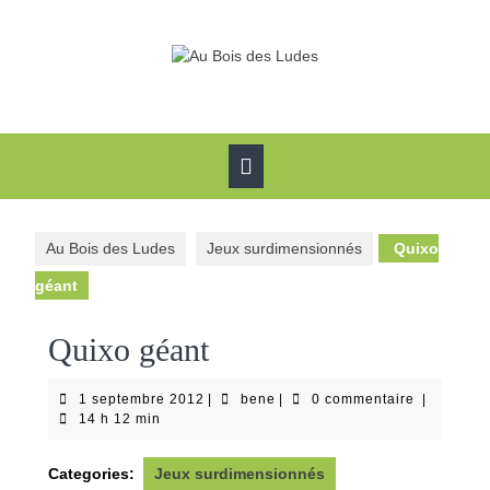
Skip
to
content
Open
Button
Au Bois des Ludes
Jeux surdimensionnés
Quixo
géant
Quixo géant
1
bene
1 septembre 2012
|
bene
|
0 commentaire
|
septembre
14 h 12 min
2012
Categories:
Jeux surdimensionnés