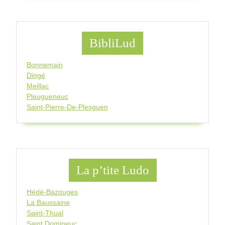
BibliLud
Bonnemain
Dingé
Meillac
Pleugueneuc
Saint-Pierre-De-Plesguen
La p’tite Ludo
Hédé-Bazouges
La Baussaine
Saint-Thual
Saint Domineuc