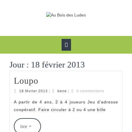
Skip
to
content
Open
Button
Jour :
18 février 2013
Loupo
Loupo
18
bene
18 février 2013
|
bene
|
0 commentaire
février
2013
A partir de 4 ans, 2 à 4 joueurs Jeu d’adresse
coopératif. Faire circuler à 2 ou 4 une bille
lire
lire +