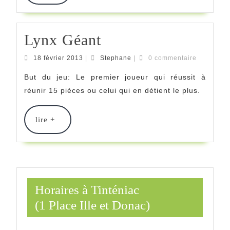
+
Lynx
Lynx Géant
Géant
18
Stephane
18 février 2013
|
Stephane
|
0 commentaire
février
2013
But du jeu: Le premier joueur qui réussit à
réunir 15 pièces ou celui qui en détient le plus.
lire
lire +
+
Horaires à Tinténiac
(1 Place Ille et Donac)