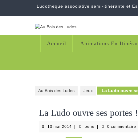
Skip
Ludothèque associative semi-itinérante et E
to
content
Accueil
Animations En Itinéra
Au Bois des Ludes
Jeux
La Ludo ouvre se
La Ludo ouvre ses portes !
13
bene
13 mai 2014
|
bene
|
0 commentaire
mai
2014