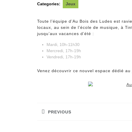
Categories:
Jeux
Toute l’équipe d’Au Bois des Ludes est ravi
locaux, au sein de l’école de musique, à T
jusqu’aux vacances d’été :
Mardi, 10h-11h30
Mercredi, 17h-19h
Vendredi, 17h-19h
Venez découvrir ce nouvel espace dédié au je
Navigation
de
PREVIOUS
l’article
Previous
post: