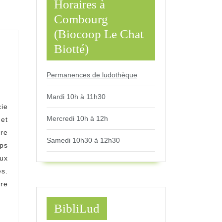
Horaires à
Combourg
(Biocoop Le Chat
Biotté)
Permanences de ludothèque
nimations
 Ludo-
Mardi 10h à 11h30
cie
ire »
Mercredi 10h à 12h
et
re
Samedi 10h30 à 12h30
ps
eux
s.
re
BibliLud