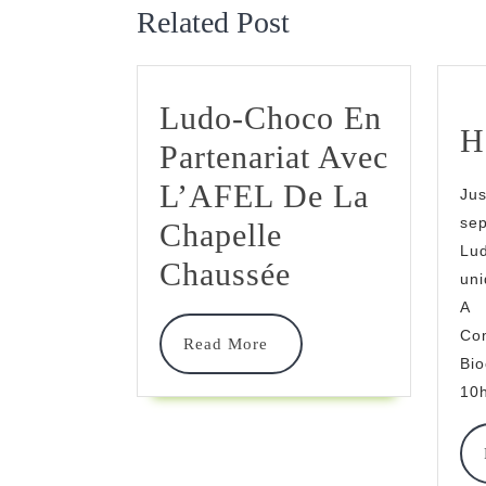
Related Post
Ludo-Choco En
H
Partenariat Avec
L’AFEL De La
J
se
Chapelle
Lu
Ludo-
Chaussée
un
Choco
A 
Co
En
Read
Read More
Bi
More
Partenariat
10h
Avec
L’AFEL