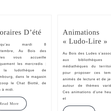
Horaires
oraires D’été
Animations
D’été
A
« Ludo-Lire »
usqu’au mardi 8
«
ptembre, Au Bois des
Au Bois des Ludes s’asso
L
des vous accueille
aux bibliothèques 
iquement les mercredis :
médiathèques du territoi
la ludothèque de
pour proposer ces tem
mbourg, dans le magasin
animés de lecture et de j
ocoop le Chat Biotté, de
autour de thèmes varié
 à midi.
Ces animations d’une heu
et
Read
Read More
More