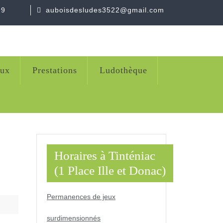
99
auboisdesludes3522@gmail.com
eux
Prestations
Ludothèque
Horaires à Tinténiac
(1 Place Ille et Donac)
Permanences de jeux
surdimensionnés