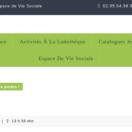
space de Vie Sociale
02.99.54.98.
nce
Activités À La Ludothèque
Catalogues J
Espace De Vie Sociale
s portes !
|
13 h 58 min