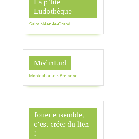
La p’tite
Ludothèque
Saint Méen-le-Grand
MédiaLud
Montauban-de-Bretagne
Jouer ensemble,
c’est créer du lien
!