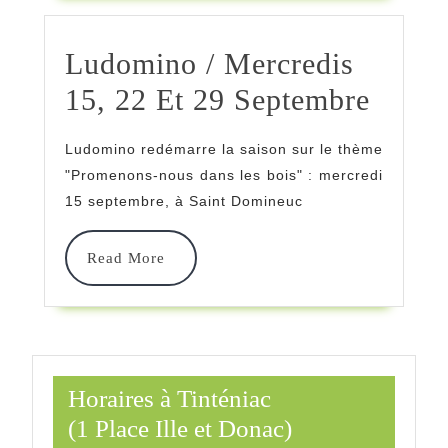
Ludomino / Mercredis
Ludo
15, 22 Et 29 Septembre
/
Ludomino redémarre la saison sur le thème
Mercr
"Promenons-nous dans les bois" : mercredi
15,
15 septembre, à Saint Domineuc
22
Read
Read More
Et
More
29
Septe
Horaires à Tinténiac
(1 Place Ille et Donac)