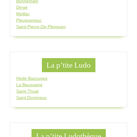
Bonnemain
Dingé
Meillac
Pleugueneuc
Saint-Pierre-De-Plesguen
La p’tite Ludo
Hédé-Bazouges
La Baussaine
Saint-Thual
Saint Domineuc
La p’tite Ludothèque