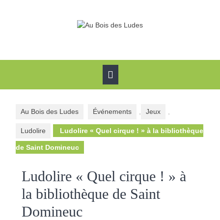
Skip
to
content
Open
Button
Au Bois des Ludes
Événements
,
Jeux
,
Ludolire
Ludolire « Quel cirque ! » à la bibliothèque
de Saint Domineuc
Ludolire « Quel cirque ! » à
la bibliothèque de Saint
Domineuc