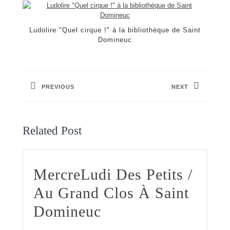
Ludolire "Quel cirque !" à la bibliothèque de Saint
Domineuc
Navigation
de
PREVIOUS
NEXT
l’article
Previous
Next
post:
post:
Related Post
MercreLudi Des Petits /
Au Grand Clos À Saint
MercreLudi
Domineuc
Des