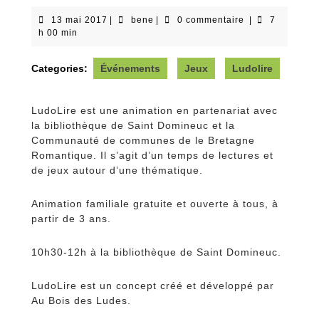
13
bene
13 mai 2017
|
bene
|
0 commentaire
|
7
mai
h 00 min
2017
Categories:
Événements
Jeux
Ludolire
LudoLire est une animation en partenariat avec
la bibliothèque de Saint Domineuc et la
Communauté de communes de le Bretagne
Romantique. Il s’agit d’un temps de lectures et
de jeux autour d’une thématique.
Animation familiale gratuite et ouverte à tous, à
partir de 3 ans.
10h30-12h à la bibliothèque de Saint Domineuc.
LudoLire est un concept créé et développé par
Au Bois des Ludes.