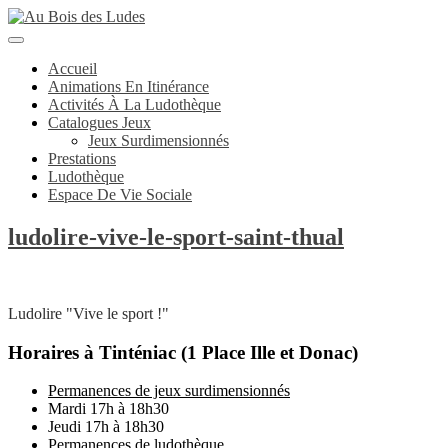
Skip
to
Open
content
Button
Accueil
Animations En Itinérance
Activités À La Ludothèque
Catalogues Jeux
Jeux Surdimensionnés
Prestations
Ludothèque
Espace De Vie Sociale
Close
ludolire-
ludolire-vive-le-sport-saint-thual
Button
vive-
le-
sport-
Ludolire "Vive le sport !"
saint-
Horaires à Tinténiac (1 Place Ille et Donac)
thual
Permanences de jeux surdimensionnés
Mardi 17h à 18h30
Jeudi 17h à 18h30
Permanences de ludothèque