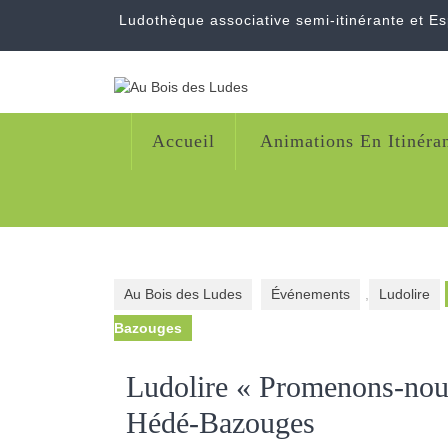
Skip
Ludothèque associative semi-itinérante et E
to
content
Accueil
Animations En Itinéra
Au Bois des Ludes
Événements
,
Ludolire
Bazouges
Ludolire « Promenons-nous 
Hédé-Bazouges