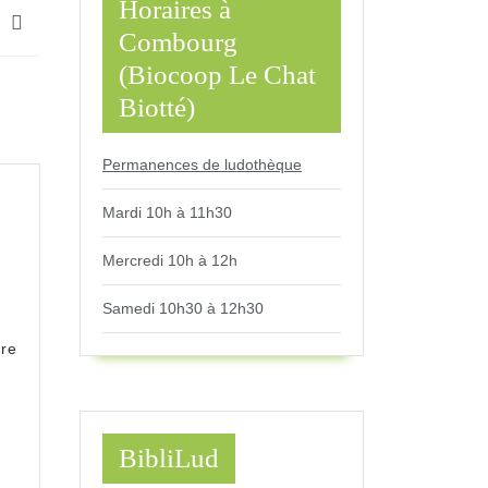
Horaires à
Combourg
(Biocoop Le Chat
Biotté)
Permanences de ludothèque
Mardi 10h à 11h30
Mercredi 10h à 12h
er
Samedi 10h30 à 12h30
uture
re
que »
.
BibliLud