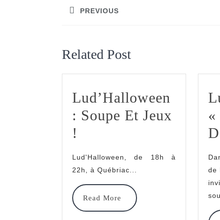
de
PREVIOUS
l’article
Previous
post:
Related Post
Lud’Halloween
L
: Soupe Et Jeux
«
Lud’Halloween
!
D
:
Lud'Halloween, de 18h à
Dan
Soupe
22h, à Québriac...
de 
Et
inv
sou
Read
Read More
Jeux
More