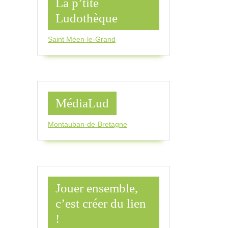
La p’tite
Ludothèque
Saint Méen-le-Grand
MédiaLud
Montauban-de-Bretagne
Jouer ensemble,
c’est créer du lien
!