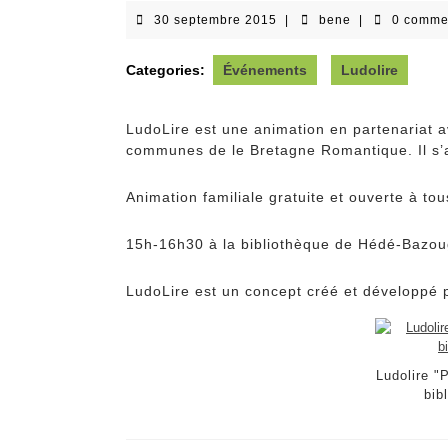
30
bene
30 septembre 2015
|
bene
|
0 comme
septembre
2015
Categories:
Événements
Ludolire
LudoLire est une animation en partenariat
communes de le Bretagne Romantique. Il s’a
Animation familiale gratuite et ouverte à tou
15h-16h30 à la bibliothèque de Hédé-Bazou
LudoLire est un concept créé et développé 
Ludolire "
bib
Navigation