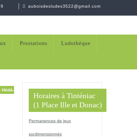
99
auboisdesludes3522@gmail.com
eux
Prestations
Ludothèque
e Hédé-
Horaires à Tinténiac
(1 Place Ille et Donac)
Permanences de jeux
surdimensionnés