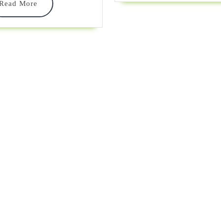
Ville »
Read
Read More
More