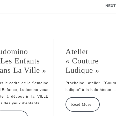
NEXT
Next
post:
udomino
Atelier
 Les Enfants
« Couture
Ludomino
Ateli
ans La Ville »
Ludique »
« Les
« Co
s le cadre de la Semaine
Prochaine atelier "Coutu
Enfants
Ludi
l'Enfance, Ludomino vous
ludique" à la ludothèque ..
Dans
ite à découvrir la VILLE
s des yeux d'enfants.
Read
Read More
La
More