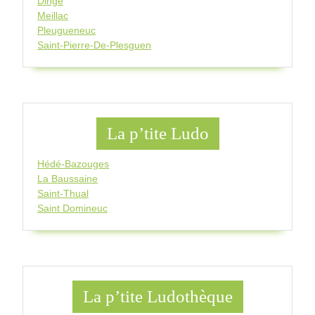
Dingé
Meillac
Pleugueneuc
Saint-Pierre-De-Plesguen
La p’tite Ludo
Hédé-Bazouges
La Baussaine
Saint-Thual
Saint Domineuc
La p’tite Ludothèque