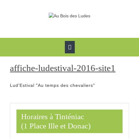
Skip
to
content
Open
Button
affich
affiche-ludestival-2016-site1
ludest
Lud'Estival "Au temps des chevaliers"
2016-
site1
Horaires à Tinténiac
(1 Place Ille et Donac)