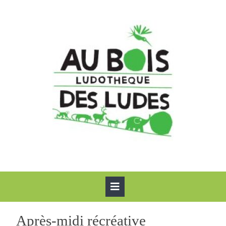
Skip
to
content
Open
Button
Après-
Après-midi récréative